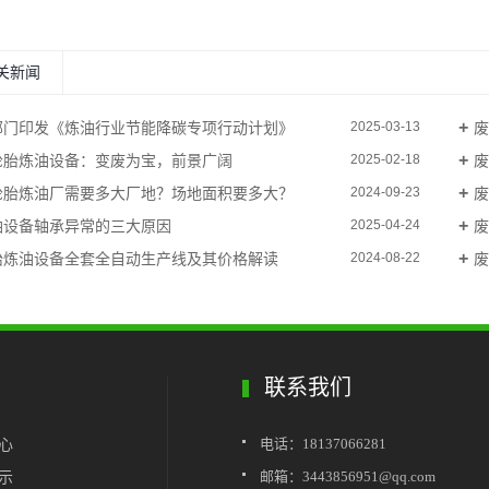
关新闻
部门印发《炼油行业节能降碳专项行动计划》
废
2025-03-13
轮胎炼油设备：变废为宝，前景广阔
废
2025-02-18
轮胎炼油厂需要多大厂地？场地面积要多大？
废
2024-09-23
油设备轴承异常的三大原因
废
2025-04-24
胎炼油设备全套全自动生产线及其价格解读
废
2024-08-22
联系我们
中心
电话：18137066281
展示
邮箱：3443856951@qq.com