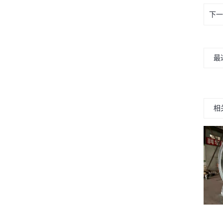
下一
最
相
正规废轮胎炼油设备