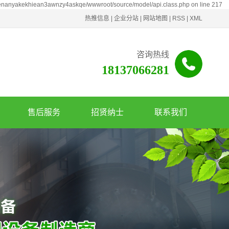
henanyakekhiean3awnzy4askqe/wwwroot/source/model/api.class.php on line 217
热推信息
|
企业分站
|
网站地图
|
RSS
|
XML
咨询热线
18137066281
售后服务
招贤纳士
联系我们
服务政策
联系我们