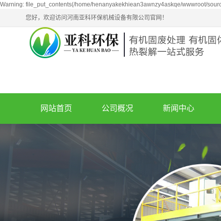
Warning: file_put_contents(/home/henanyakekhiean3awnzy4askqe/wwwroot/source/
您好，欢迎访问河南亚科环保机械设备有限公司官网！
网站首页
公司概况
新闻中心
公司简介
新闻动态
企业文化
技术知识
荣誉资质
油