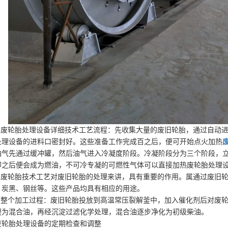
3.废轮胎处理设备详细技术工艺流程：先收集大量的废旧轮胎，通过自动
处理设备的进料口密封好。这些准备工作完成百之后，便可开始点火加热
油气先通过缓冲罐，然后油气进入冷凝度阶段。冷凝阶段分为三个阶段，
却之后便会成为燃油，不可冷专凝的可燃性气体可以直接加热废轮胎处理
4.废轮胎技术工艺对废旧轮胎的处理来讲，具有重要的作用。属通过废旧
、炭黑、钢丝等。这些产品均具有相应的用途。
5.整个加工过程：废旧轮胎投放到高温常压裂解釜中，加入催化剂后对废
凝为混合油，再经沉淀过滤化学处理，混合油逐步净化为初级柴油。
废轮胎处理设备的定期检查和调整