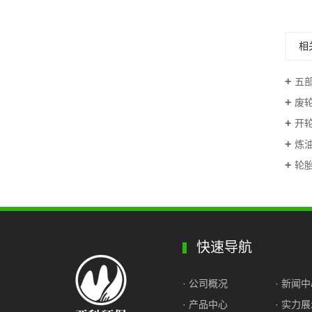
相
五
废
开
炼
轮
快速导航
· 公司概况
· 新闻
· 产品中心
· 实力