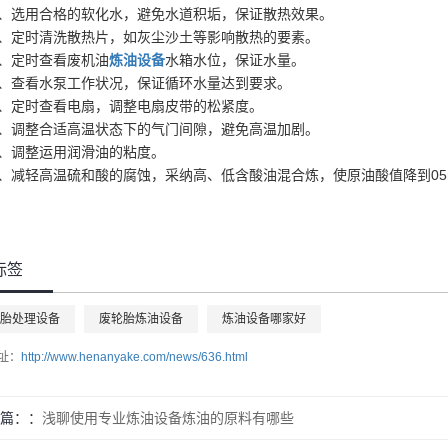
1、选用合格的软化水，避免水道积垢，保证散热效果。
2、定时清洗散热片，如灰尘沙土等影响散热的要素。
3、定时查看废机油
炼油设备
水箱水位，保证水量。
4、查看水泵工作状况，保证循环水量达到要求。
5、定时查看电扇，调整电扇皮带的松紧度。
6、调整合适高温状态下的气门间隙，避免高温加剧。
7、调整运用润滑油的粘度。
8、减轻高温硫和酸的腐蚀，采纳高、低含酸油混合炼，使原油酸值降到05m
标签
胎处理设备
废轮胎炼油设备
炼油设备哪家好
址：
http://www.henanyake.com/news/636.html
篇：
浅聊使用专业炼油设备炼油的原料有哪些