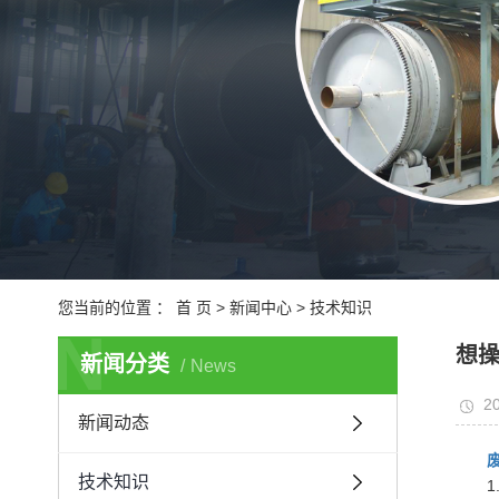
城
医
您当前的位置 ：
首 页
>
新闻中心
>
技术知识
N
想
新闻分类
News
20
新闻动态
技术知识