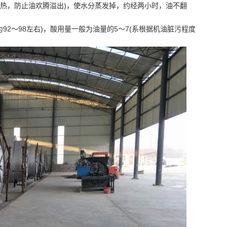
加热，防止油欢腾溢出)，使水分蒸发掉，约经两小时，油不翻
92～98左右)，酸用量一般为油量的5～7(系根据机油脏污程度