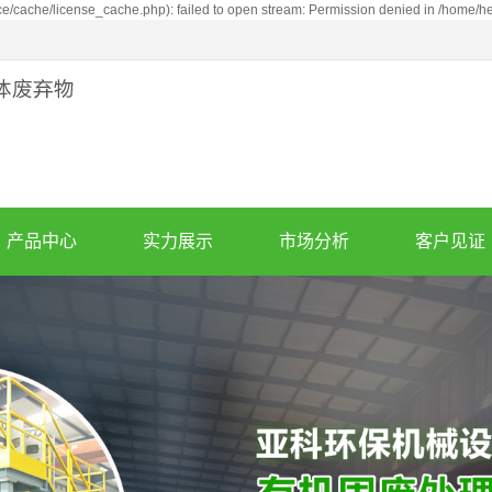
cache/license_cache.php): failed to open stream: Permission denied in /home/
产品中心
实力展示
市场分析
客户见证
废轮胎炼油设备
公司实力
市场分析
案例展示
亚克力炼油设备
产品优势
同行竞争分析
泥油砂炼油设备
废机油蒸馏设备
废塑料炼油设备