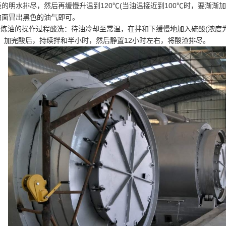
表的明水排尽，然后再缓慢升温到120℃(当油温接近到100℃时，要渐渐
油面冒出黑色的油气即可。
2.炼油的操作过程酸洗：待油冷却至常温，在拌和下缓慢地加入硫酸(浓度为
)。加完酸后，持续拌和半小时，然后静置12小时左右，将酸渣排尽。