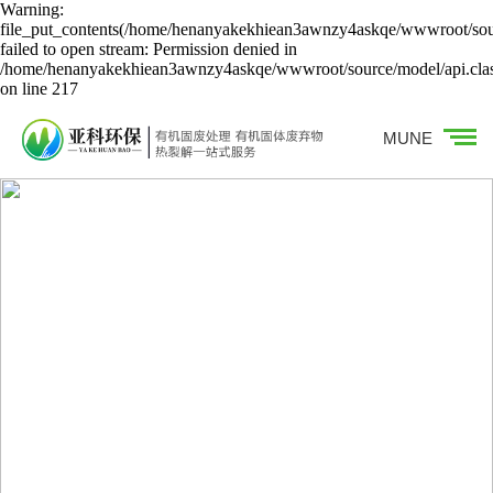
Warning:
file_put_contents(/home/henanyakekhiean3awnzy4askqe/wwwroot/sour
failed to open stream: Permission denied in
/home/henanyakekhiean3awnzy4askqe/wwwroot/source/model/api.cla
on line 217
MUNE