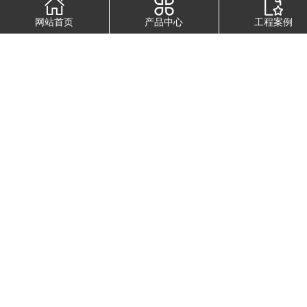
弃领域，我国每年的废旧轮胎产生量一直在不断攀
升。2008年，中国废旧轮胎的产生量大约在740万吨
网站首页
产品中心
工程案例
左右，2013年我国废旧轮胎的产生量已经超过1000万
吨，2014年达到1080万吨。预计到2020年中国废旧轮
胎的产生量将达到2000万吨左右，其中不适用于翻
新、胶粉、再生胶等处理方式的子午线轿车轮胎约
1000万吨。
逐年累计的废轮胎对环境造成的危害已经到了触目惊
心的地步：水资源污染严重、污染大气环境、造成生