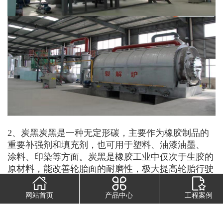
2、炭黑炭黑是一种无定形碳，主要作为橡胶制品的
重要补强剂和填充剂，也可用于塑料、油漆油墨、
涂料、印染等方面。炭黑是橡胶工业中仅次于生胶的
原材料，能改善轮胎面的耐磨性，极大提高轮胎行驶
里程，还能提高胶料的拉伸强度和撕裂强度等物理性
能，因此广泛应用于制造各种类型的轮胎和其他橡胶
网站首页
产品中心
工程案例
制品。据统计，
节能废轮胎炼油设备
橡胶用炭黑耗用
量占炭黑总量的89.5%，其中轮胎用占 67.5%，非轮