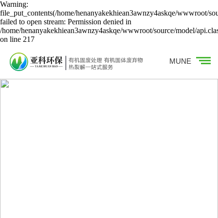
Warning:
file_put_contents(/home/henanyakekhiean3awnzy4askqe/wwwroot/sour
failed to open stream: Permission denied in
/home/henanyakekhiean3awnzy4askqe/wwwroot/source/model/api.cla
on line 217
MUNE