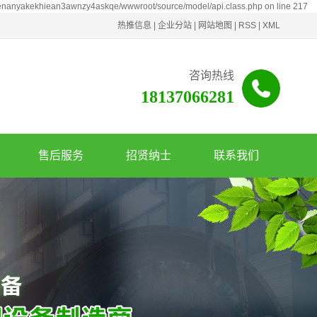
henanyakekhiean3awnzy4askqe/wwwroot/source/model/api.class.php on line 217
热推信息
|
企业分站
|
网站地图
|
RSS
|
XML
咨询热线
18137066281
售后服务
招贤纳士
联系我们
服务政策
联系我们