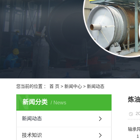
城
医
您当前的位置 ：
首 页
>
新闻中心
>
新闻动态
N
炼
新闻分类
News
20
新闻动态
轴承
技术知识
1 