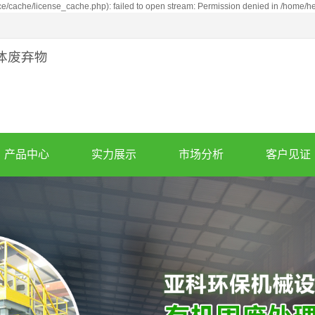
cache/license_cache.php): failed to open stream: Permission denied in /home/
产品中心
实力展示
市场分析
客户见证
废轮胎炼油设备
公司实力
市场分析
案例展示
亚克力炼油设备
产品优势
同行竞争分析
泥油砂炼油设备
废机油蒸馏设备
废塑料炼油设备