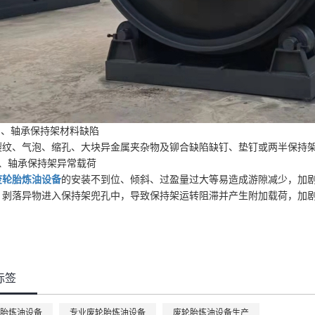
、轴承保持架材料缺陷
、气泡、缩孔、大块异金属夹杂物及铆合缺陷缺钉、垫钉或两半保持架
轴承保持架异常载荷
废轮胎炼油设备
的安装不到位、倾斜、过盈量过大等易造成游隙减少，加
，剥落异物进入保持架兜孔中，导致保持架运转阻滞并产生附加载荷，加
标签
胎炼油设备
专业废轮胎炼油设备
废轮胎炼油设备生产