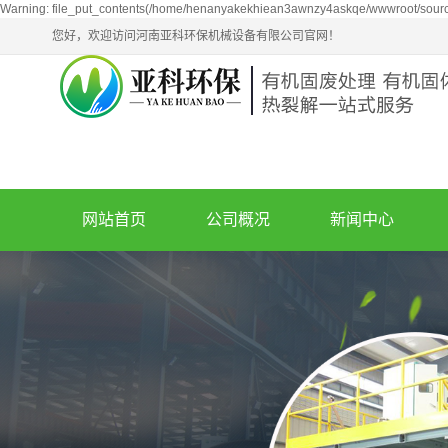
Warning: file_put_contents(/home/henanyakekhiean3awnzy4askqe/wwwroot/source/
您好，欢迎访问河南亚科环保机械设备有限公司官网！
网站首页
公司概况
新闻中心
公司简介
新闻动态
企业文化
技术知识
荣誉资质
油