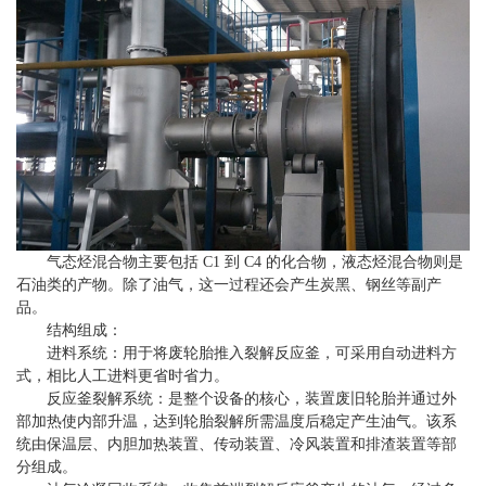
气态烃混合物主要包括 C1 到 C4 的化合物，液态烃混合物则是
石油类的产物。除了油气，这一过程还会产生炭黑、钢丝等副产
品。
结构组成：
进料系统：用于将废轮胎推入裂解反应釜，可采用自动进料方
式，相比人工进料更省时省力。
反应釜裂解系统：是整个设备的核心，装置废旧轮胎并通过外
部加热使内部升温，达到轮胎裂解所需温度后稳定产生油气。该系
统由保温层、内胆加热装置、传动装置、冷风装置和排渣装置等部
分组成。