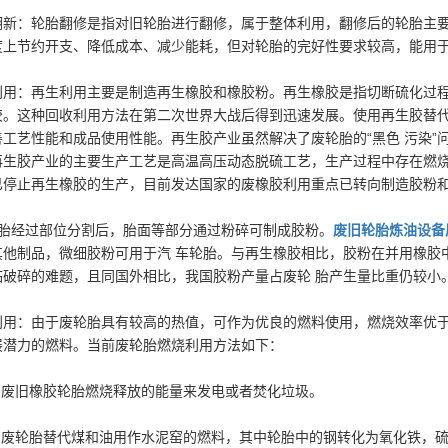
翻新：轮胎翻修是指对旧轮胎进行翻修，属于整体利用，翻修后的轮胎主
度上节约开支、降低成本、减少能耗，但对轮胎的完好性要求较高，能用于
利用：再生利用主要是制造再生橡胶和橡胶粉。再生橡胶是指切断硫化过程
胶。这种回收利用方法在第二次世界大战后得到迅速发展。使用再生胶替
善工艺性能和成品使用性能。再生胶产业虽然解决了废轮胎的“黑色 污染
再生胶产业的主要生产工艺是高温高压动态脱硫工艺，生产过程中存在燃烧
已停止再生橡胶的生产，目前发达国家的废橡胶利用重点已转向制造胶粉
胎经过部位分割后，胎面等部分通过粉碎可制成胶粉。
废旧轮胎炼油设备
其他制品，微细胶粉可用于汽 车轮胎。与再生橡胶相比，胶粉在并用橡胶
临破碎的难题，且同国外相比，我国胶粉产量占废轮 胎产生量比重仍较小
利用：由于废轮胎具有较高的热值，可作为优良的燃料使用，燃烧效率优
展潜力的燃料。当前废轮胎燃烧利用方法如下：
利用废旧橡胶轮胎燃烧释放的能量来发电或者焚化垃圾。
使用废轮胎替代煤和油用作水泥窑的燃料，其中轮胎中的钢转化为氧化铁，