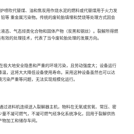
高炉喷吹代替煤、油和焦炭用作烧水泥的燃料或代替煤用于火力发
铅等 重金属污染物。传统的废轮胎填埋和焚烧等处理方式因会
生液态、气态烃类化合物和固体产物（炭黑和钢丝）。裂解所得燃
最有效的处理技术，代表了当今废轮胎处理的发展方向。
在极大地安全隐患和严重的环境污染，且劳动强度大；设备运行
降温，这将大大降低设备使用寿命。采用这种设备虽然也可以达
境污染严重等问题，无法实现规模化运行。
通过进料机连续送入裂解器主机，物料在无氧或贫氧、常压、密
少量不凝可燃气，不凝可燃气经净化系统净化，回用于裂解供热
产物加工和储存车间。