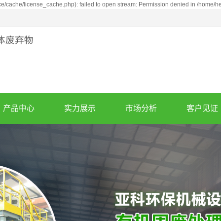
cache/license_cache.php): failed to open stream: Permission denied in /home/
产品中心
实力展示
市场分析
客户见证
废轮胎炼油设备
公司实力
市场分析
案例展示
亚克力炼油设备
产品优势
同行竞争分析
泥油砂炼油设备
废机油蒸馏设备
废塑料炼油设备