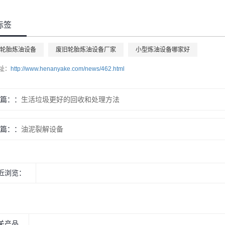
标签
轮胎炼油设备
废旧轮胎炼油设备厂家
小型炼油设备哪家好
址：
http://www.henanyake.com/news/462.html
篇：
生活垃圾更好的回收和处理方法
篇：
油泥裂解设备
近浏览：
关产品