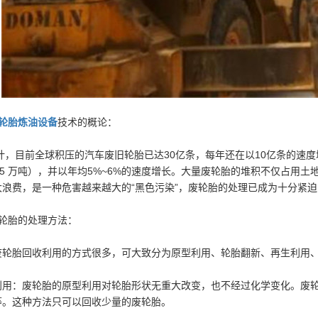
轮胎炼油设备
技术的概论：
计，目前全球积压的汽车废旧轮胎已达30亿条，每年还在以10亿条的速度
135 万吨），并以年均5%~6%的速度增长。大量废轮胎的堆积不仅占用
大浪费，是一种危害越来越大的“黑色污染”，废轮胎的处理已成为十分紧
废轮胎的处理方法：
废轮胎回收利用的方式很多，可大致分为原型利用、轮胎翻新、再生利用
利用：废轮胎的原型利用对轮胎形状无重大改变，也不经过化学变化。废
等。这种方法只可以回收少量的废轮胎。