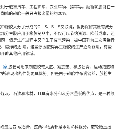
要用于载重汽车、工程铲车、农业车辆、挂车等。翻新轮胎能在一
翻修的轮胎一般只占报废量的约20%。
中橡胶大分子形成的C—S、S—S交联键，但仍保留其原有成分
代部分生胶应用于橡胶制品中，不仅可以节约资源、降低成本，还
”问题，但是生产过程中又产生了废气污染，被中国列为二次污染行
、爆炸的危 险。这些原因使得再生橡胶的生产逐渐衰退，有些
和开辟其他应用领域。
厂家
,胶粉可用来制造胶鞋大底、减震垫、橡胶沥青、运动跑道和
中所表现出的性能更具优势。但是由于轮胎中布满钢丝，胶粉生
。
于煤炭、石油和木材，且具有水分和灰分含量低的优点，是一种颇
硫磺最后变 成石膏，这两种物质都是水泥熟料组分。废轮胎直接