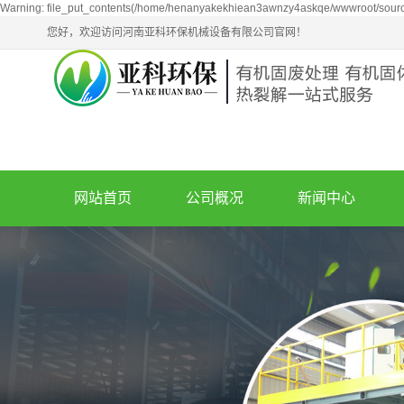
Warning: file_put_contents(/home/henanyakekhiean3awnzy4askqe/wwwroot/source/
您好，欢迎访问河南亚科环保机械设备有限公司官网！
网站首页
公司概况
新闻中心
公司简介
新闻动态
企业文化
技术知识
荣誉资质
油