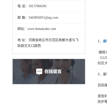
电 话：18137066281
邮 箱：3443856951@qq.com
网址：www.henanyake.com
地 址：河南省商丘市示范区商都大道与飞
1、
废
跃路交叉口路西
据统
（1
的巨
2、
目前
原型
防护