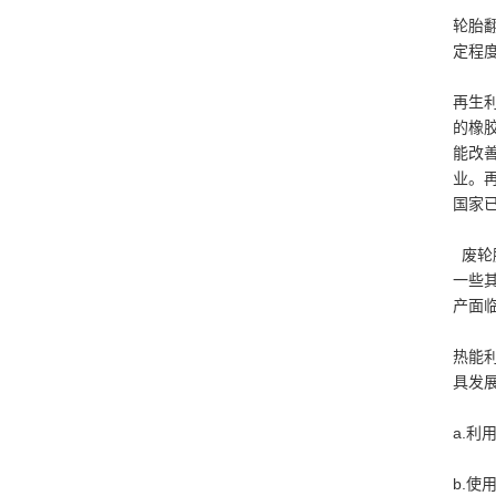
轮胎
定程
再生
的橡
能改
业。
国家
废轮
一些
产面
热能
具发
a.
b.