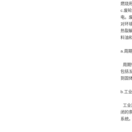
燃烧
c.
电。
对环
热裂
料油
a.周
周期
包括
到固
b.工
工业
闭的
系统