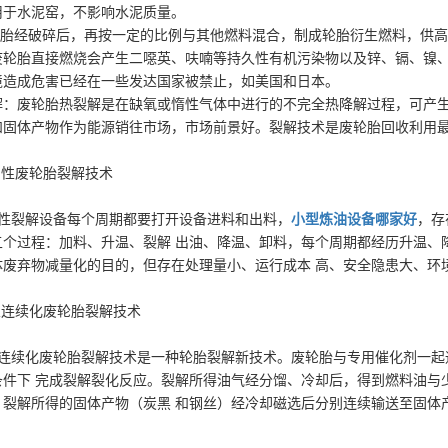
用于水泥窑，不影响水泥质量。
废轮胎经破碎后，再按一定的比例与其他燃料混合，制成轮胎衍生燃料，供
废轮胎直接燃烧会产生二噁英、呋喃等持久性有机污染物以及锌、镉、镍、
境造成危害已经在一些发达国家被禁止，如美国和日本。
解：废轮胎热裂解是在缺氧或惰性气体中进行的不完全热降解过程，可产
和固体产物作为能源销往市场，市场前景好。裂解技术是废轮胎回收利用
期性废轮胎裂解技术
性裂解设备每个周期都要打开设备进料和出料，
小型炼油设备哪家好
，存
五个过程：加料、升温、裂解 出油、降温、卸料，每个周期都经历升温、
体废弃物减量化的目的，但存在处理量小、运行成本 高、安全隐患大、环
业连续化废轮胎裂解技术
连续化废轮胎裂解技术是一种轮胎裂解新技术。废轮胎与专用催化剂一起
条件下 完成裂解裂化反应。裂解所得油气经分馏、冷却后，得到燃料油与
。裂解所得的固体产物（炭黑 和钢丝）经冷却磁选后分别连续输送至固体