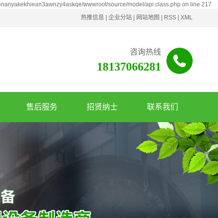
henanyakekhiean3awnzy4askqe/wwwroot/source/model/api.class.php on line 217
热推信息
|
企业分站
|
网站地图
|
RSS
|
XML
咨询热线
18137066281
售后服务
招贤纳士
联系我们
服务政策
联系我们