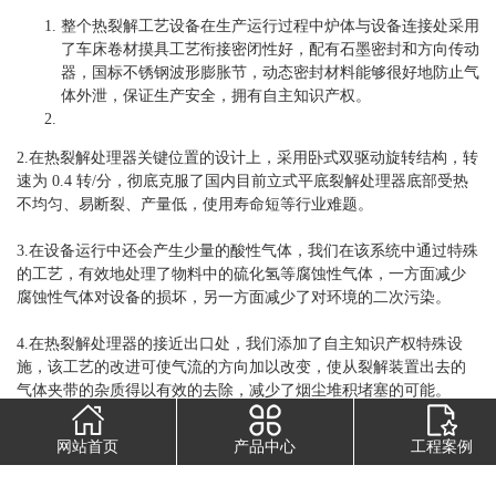
整个热裂解工艺设备在生产运行过程中炉体与设备连接处采用
了车床卷材摸具工艺衔接密闭性好，配有石墨密封和方向传动
器，国标不锈钢波形膨胀节，动态密封材料能够很好地防止气
体外泄，保证生产安全，拥有自主知识产权。
2.在热裂解处理器关键位置的设计上，采用卧式双驱动旋转结构，转
速为 0.4 转/分，彻底克服了国内目前立式平底裂解处理器底部受热
不均匀、易断裂、产量低，使用寿命短等行业难题。
3.在设备运行中还会产生少量的酸性气体，我们在该系统中通过特殊
的工艺，有效地处理了物料中的硫化氢等腐蚀性气体，一方面减少
腐蚀性气体对设备的损坏，另一方面减少了对环境的二次污染。
4.在热裂解处理器的接近出口处，我们添加了自主知识产权特殊设
施，该工艺的改进可使气流的方向加以改变，使从裂解装置出去的
气体夹带的杂质得以有效的去除，减少了烟尘堆积堵塞的可能。
5.在多级分离器装置中，我们设有特殊装置，能够对气体进行干燥处
网站首页
产品中心
工程案例
理，进一步减少了让设备腐蚀堵塞的可能。