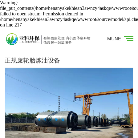
Warning:
file_put_contents(/home/henanyakekhiean3awnzy4askqe/wwwroot/sour
failed to open stream: Permission denied in
/home/henanyakekhiean3awnzy4askqe/wwwroot/source/model/api.cla
on line 217
MUNE
正规废轮胎炼油设备