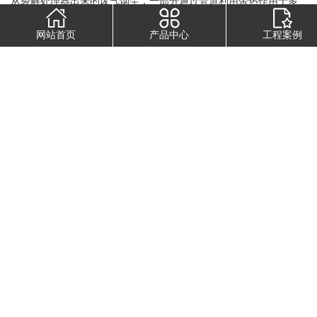
从裂解处理器出来的废气烟尘，一部分通过管道利用余热作用于多
功能精馏塔，而后进入逆流湿式烟尘处理装置，达标后排放
一部分
;
网站首页
产品中心
工程案例
低碳链不凝气通过安全水封进入可燃气回收系统，作为裂解炉的燃
料燃烧掉。