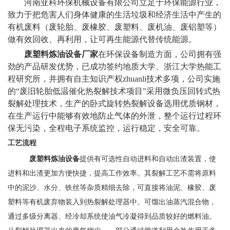
河南亚科环保机械设备有限公司立足于环保能源行业，
致力于把危害人们身体健康的生活垃圾和经济生活中产生的
有机废料（废轮胎、废橡胶、废塑料、废机油、
废铝塑
等）
做有效回收、再利用，让可再生能源代替传统能源。
废塑料炼油设备厂家
在环保设备制造方面，公司拥有强
劲的产品研发优势，已成功签约地质大学、浙江大学热能工
程研究所，并拥有自主知识产权zhuanli技术多项，公司实施
的
“废旧轮胎低温催化热裂解技术项目”采用微负压回转式热
裂解处理技术，
生产的卧式旋转热裂解设备选用优质钢材，
在生产运行中能够有效地防止气体的外泄，整个运行过程环
保无污染，全程电子系统监控，运行稳定，安全可靠。
工艺流程
废塑料炼油设备
提供有可选性自动进料和自动出渣装置，使
进料和出渣更加方便快捷，提高工作效率。其裂解工艺不需将原料
中的泥沙、水分、铁丝等杂质精细去除，可直接将油泥、橡胶、废
塑料等有机废弃物装入到热裂解处理器中。可馏出油蒸汽混合物，
通过多级分离器、经冷却系统使油气冷凝得到品质较好的燃料油。