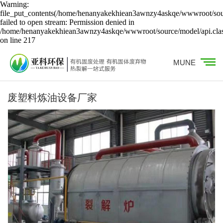
Warning:
file_put_contents(/home/henanyakekhiean3awnzy4askqe/wwwroot/sour
failed to open stream: Permission denied in
/home/henanyakekhiean3awnzy4askqe/wwwroot/source/model/api.cla
on line 217
MUNE
废塑料炼油设备厂家