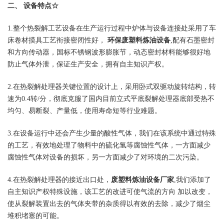
二、 设备特点☆
1.整个热裂解工艺设备在生产运行过程中炉体与设备连接处采用了车
床卷材摸具工艺衔接密闭性好，
环保废塑料炼油设备
,配有石墨密封
和方向传动器，国标不锈钢波形膨胀节，动态密封材料能够很好地
防止气体外泄，保证生产安全，拥有自主知识产权。
2.在热裂解处理器关键位置的设计上，采用卧式双驱动旋转结构，转
速为0.4转/分，彻底克服了国内目前立式平底裂解处理器底部受热不
均匀、易断裂、产量低，使用寿命短等行业难题。
3.在设备运行中还会产生少量的酸性气体，我们在该系统中通过特殊
的工艺，有效地处理了物料中的硫化氢等腐蚀性气体，一方面减少
腐蚀性气体对设备的损坏，另一方面减少了对环境的二次污染。
4.在热裂解处理器的接近出口处，
废塑料炼油设备厂家
,我们添加了
自主知识产权特殊设施，该工艺的改进可使气流的方向 加以改变，
使从裂解装置出去的气体夹带的杂质得以有效的去除，减少了烟尘
堆积堵塞的可能。