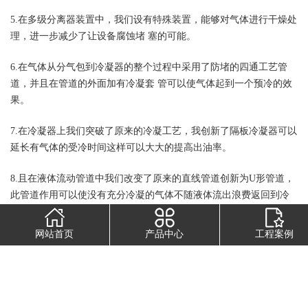
5.在多级分离器装置中，我们设有特殊装置，能够对气体进行干燥处
理，进一步减少了让设备腐蚀堵 塞的可能。
6.在气体从分气包到冷凝器的整个过程中采用了防堵的四通工艺管
道，并且在管道的外面加有冷凝套 管可以使气体起到一个预冷的效
果。
7.在冷凝器上我们突破了原来的冷凝工艺，我创新了隔板冷凝器可以
延长有气体的受冷时间这样可以大大的提高出油率。
8.且在液体流动管道中我们改变了原来的直线管道创新为U形管道，
此管道作用可以使没有充分冷凝的气体不随液体流出浪费返回到冷
凝器中再次受冷。
网站首页
产品中心
工程案例
9.并且在处理烟气排放的环保问题上，我们改变了原来老式雾化塔现
在使用的雾化塔设计是双层填料一层喷淋可以更有效的除尘脱硫，
所以排出去的烟气是无毒无害无色无味无污染无公害的达标气体。
在雾化塔观上的改变则是除去自身带的水箱改为水池，这样可以更