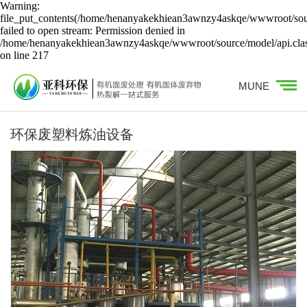
Warning:
file_put_contents(/home/henanyakekhiean3awnzy4askqe/wwwroot/sour
failed to open stream: Permission denied in
/home/henanyakekhiean3awnzy4askqe/wwwroot/source/model/api.cla
on line 217
MUNE
环保废塑料炼油设备