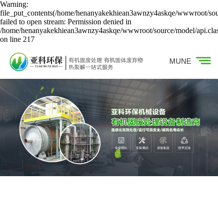
Warning:
file_put_contents(/home/henanyakekhiean3awnzy4askqe/wwwroot/sour
failed to open stream: Permission denied in
/home/henanyakekhiean3awnzy4askqe/wwwroot/source/model/api.cla
on line 217
MUNE