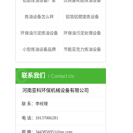
铝塑炼油设备厂家
优质废轮胎炼油设备
炼油设备怎么样
铝箔铝塑提炼设备
环保油污泥炼油设备
环保油污泥处理设备
小型炼油设备品牌
节能亚克力炼油设备
C
联系我们
Contact Us
河南亚科环保机械设备有限公司
联 系：李经理
电 话：18137066281
邮 箱：3443856951@qq.com