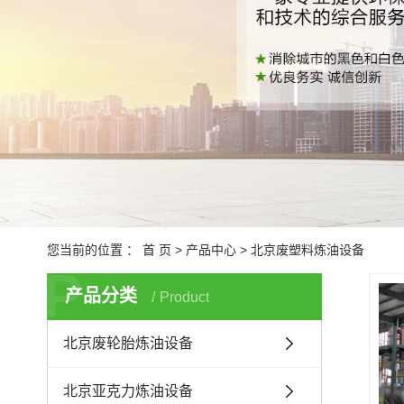
北
北
北
北
您当前的位置 ：
首 页
>
产品中心
>
北京废塑料炼油设备
P
产品分类
Product
北京废轮胎炼油设备
北京亚克力炼油设备