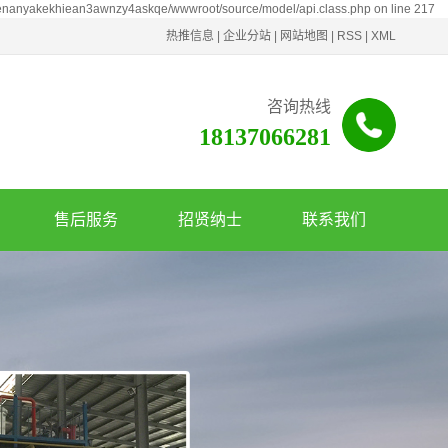
henanyakekhiean3awnzy4askqe/wwwroot/source/model/api.class.php on line 217
热推信息
|
企业分站
|
网站地图
|
RSS
|
XML
咨询热线
18137066281
售后服务
招贤纳士
联系我们
服务政策
联系我们