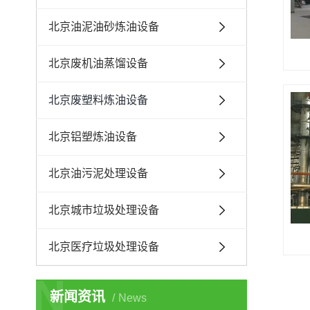
北京油泥油砂炼油设备
北京废机油蒸馏设备
北京废塑料炼油设备
北京铝塑炼油设备
北京油污泥处理设备
北京城市垃圾处理设备
北京医疗垃圾处理设备
N
新闻资讯
News