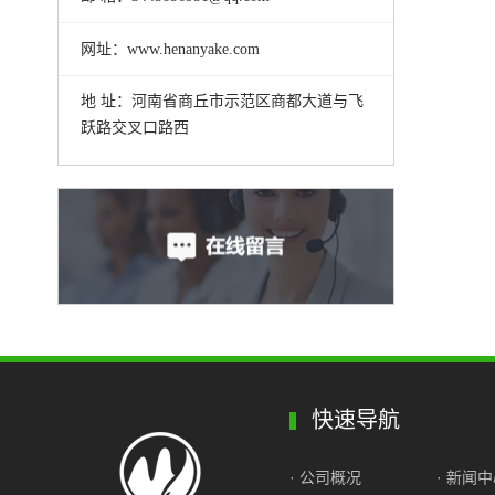
网址：www.henanyake.com
地 址：河南省商丘市示范区商都大道与飞
跃路交叉口路西
快速导航
· 公司概况
· 新闻