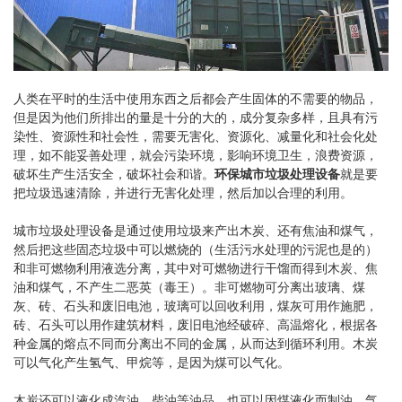
人类在平时的生活中使用东西之后都会产生固体的不需要的物品，
但是因为他们所排出的量是十分的大的，成分复杂多样，且具有污
染性、资源性和社会性，需要无害化、资源化、减量化和社会化处
理，如不能妥善处理，就会污染环境，影响环境卫生，浪费资源，
破坏生产生活安全，破坏社会和谐。
环保城市垃圾处理设备
就是要
把垃圾迅速清除，并进行无害化处理，然后加以合理的利用。
城市垃圾处理设备是通过使用垃圾来产出木炭、还有焦油和煤气，
然后把这些固态垃圾中可以燃烧的（生活污水处理的污泥也是的）
和非可燃物利用液选分离，其中对可燃物进行干馏而得到木炭、焦
油和煤气，不产生二恶英（毒王）。非可燃物可分离出玻璃、煤
灰、砖、石头和废旧电池，玻璃可以回收利用，煤灰可用作施肥，
砖、石头可以用作建筑材料，废旧电池经破碎、高温熔化，根据各
种金属的熔点不同而分离出不同的金属，从而达到循环利用。木炭
可以气化产生氢气、甲烷等，是因为煤可以气化。
木炭还可以液化成汽油、柴油等油品，也可以因煤液化而制油。气