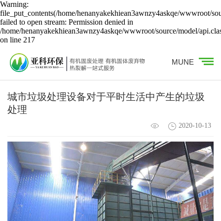
Warning:
file_put_contents(/home/henanyakekhiean3awnzy4askqe/wwwroot/sour
failed to open stream: Permission denied in
/home/henanyakekhiean3awnzy4askqe/wwwroot/source/model/api.cla
on line 217
MUNE
城市垃圾处理设备对于平时生活中产生的垃圾
处理
2020-10-13