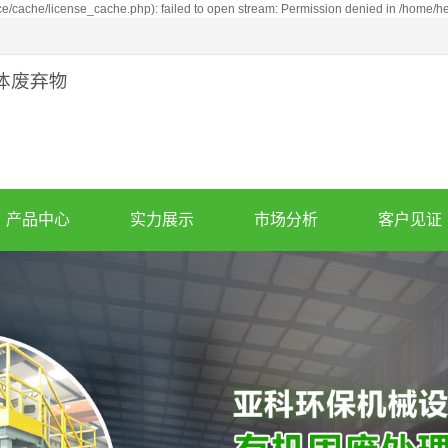
cache/license_cache.php): failed to open stream: Permission denied in /home/
产品中心
实力展示
市场分析
客户见证
废轮胎炼油设备
公司实力
市场分析
案例展示
亚克力炼油设备
产品优势
同行竞争分析
泥油砂炼油设备
废机油蒸馏设备
废塑料炼油设备