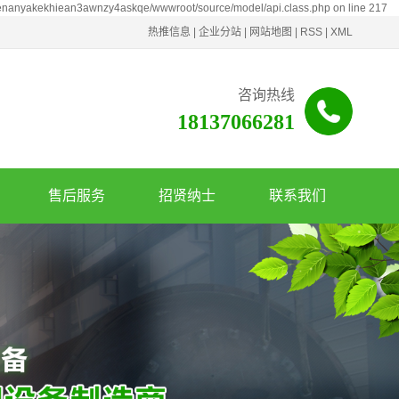
henanyakekhiean3awnzy4askqe/wwwroot/source/model/api.class.php on line 217
热推信息
|
企业分站
|
网站地图
|
RSS
|
XML
咨询热线
18137066281
售后服务
招贤纳士
联系我们
服务政策
联系我们