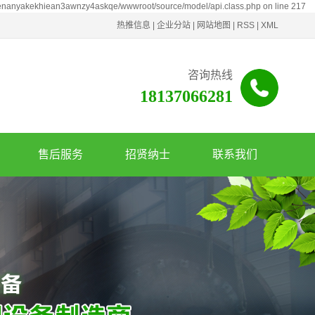
henanyakekhiean3awnzy4askqe/wwwroot/source/model/api.class.php on line 217
热推信息
|
企业分站
|
网站地图
|
RSS
|
XML
咨询热线
18137066281
售后服务
招贤纳士
联系我们
服务政策
联系我们