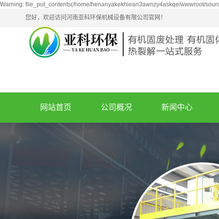
Warning: file_put_contents(/home/henanyakekhiean3awnzy4askqe/wwwroot/source/
您好，欢迎访问河南亚科环保机械设备有限公司官网！
网站首页
公司概况
新闻中心
公司简介
新闻动态
企业文化
技术知识
荣誉资质
油