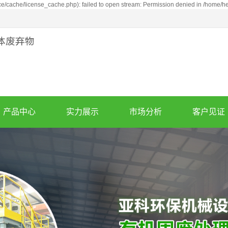
cache/license_cache.php): failed to open stream: Permission denied in /home/
产品中心
实力展示
市场分析
客户见证
废轮胎炼油设备
公司实力
市场分析
案例展示
亚克力炼油设备
产品优势
同行竞争分析
泥油砂炼油设备
废机油蒸馏设备
废塑料炼油设备